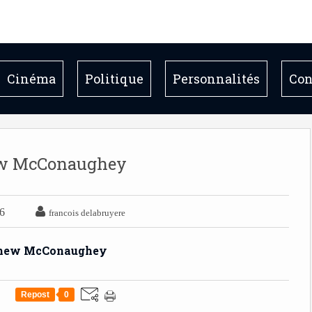
Cinéma
Politique
Personnalités
Con
w McConaughey

16
francois delabruyere
Repost
0