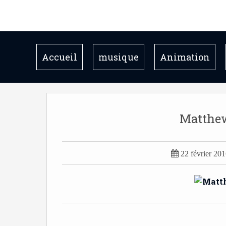
Accueil
musique
Animation
Matthe

22 février 20