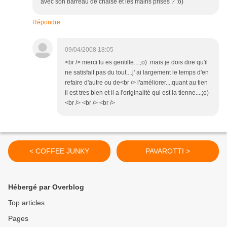
avec son barreau de chaise et les mains prises ? :o)
Répondre
09/04/2008 18:05
<br /> merci tu es gentille....;o) mais je dois dire qu'il
ne satisfait pas du tout....j' ai largement le temps d'en
refaire d'autre ou de<br /> l'améliorer....quant au tien
il est tres bien et il a l'originalité qui est la tienne....;o)
<br /> <br /> <br />
< COFFEE JUNKY
PAVAROTTI >
Hébergé par Overblog
Top articles
Pages