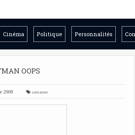
Cinéma
Politique
Personnalités
Con
TMAN OOPS
re 2008

caricature