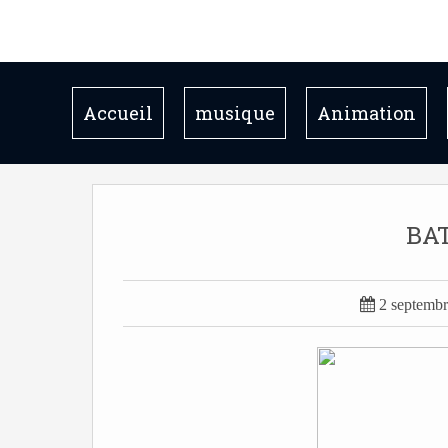
Accueil
musique
Animation
BA

2 septemb