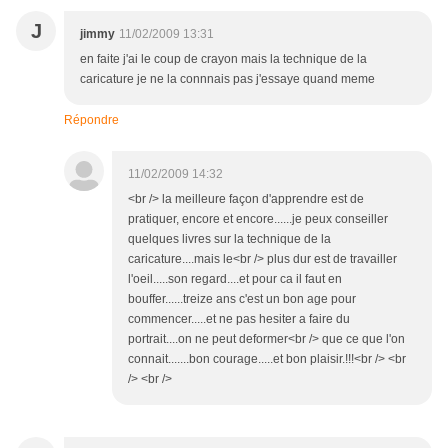
J
jimmy
11/02/2009 13:31
en faite j'ai le coup de crayon mais la technique de la
caricature je ne la connnais pas j'essaye quand meme
Répondre
11/02/2009 14:32
<br /> la meilleure façon d'apprendre est de
pratiquer, encore et encore......je peux conseiller
quelques livres sur la technique de la
caricature....mais le<br /> plus dur est de travailler
l'oeil.....son regard....et pour ca il faut en
bouffer......treize ans c'est un bon age pour
commencer.....et ne pas hesiter a faire du
portrait....on ne peut deformer<br /> que ce que l'on
connait.......bon courage.....et bon plaisir.!!!<br /> <br
/> <br />