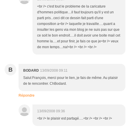
<br /> c'est tout le probleme de la caricature
d'hommes politique....il faut toujours qu'il y est un
parti pris...ceci dit ce dessin fait parti d'une
composition a<br /> laquelle je travaille.....quant a
insulter les gens via mon blog je ne suis pas sur que
ce soit le bon endroit.....il doit avoir une boite mail cet
homme la.....et pour finir, je fais ce que je<br /> veux
de mon temps....na!<br /> <br /> <br />
B
BODARD
13/09/2008 09:11
Salut François, merci pour le lien, je fais de même. Au plaisir
de te rencontrer. ChBodard.
Répondre
13/09/2008 09:36
<br /> le plaisir est partagé.....<br /> <br /> <br />