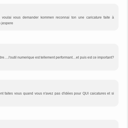
je voulai vous demander kommen reconnai ton une caricature faite à
n jespere
re.....l'outil numerique est tellement performant....et puis est ce important?
ent faites vous quand vous n'avez pas d'idées pour QUI caicatures et si