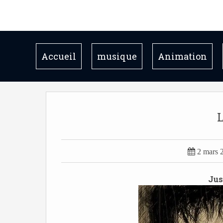
Accueil
musique
Animation

2 mars 
Jus