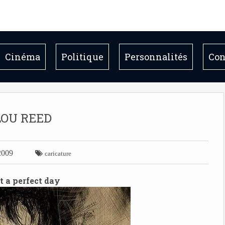
Cinéma
Politique
Personnalités
Con
LOU REED
2009

caricature
t a perfect day