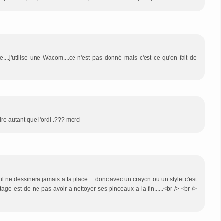
re....j'utilise une Wacom....ce n'est pas donné mais c'est ce qu'on fait de
aire autant que l'ordi .??? merci
l....il ne dessinera jamais a ta place.....donc avec un crayon ou un stylet c'est
tage est de ne pas avoir a nettoyer ses pinceaux a la fin......<br /> <br />