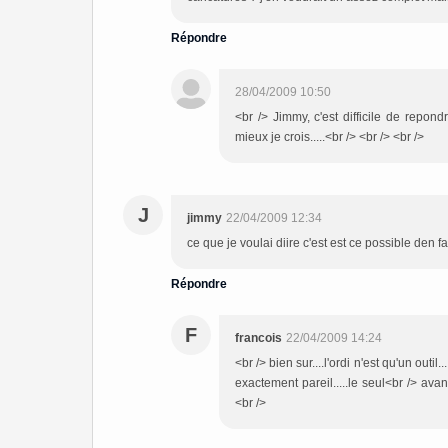
Répondre
28/04/2009 10:50
<br /> Jimmy, c'est difficile de repond
mieux je crois.....<br /> <br /> <br />
J
jimmy
22/04/2009 12:34
ce que je voulai diire c'est est ce possible den f
Répondre
F
francois
22/04/2009 14:24
<br /> bien sur....l'ordi n'est qu'un outi
exactement pareil.....le seul<br /> avan
<br />