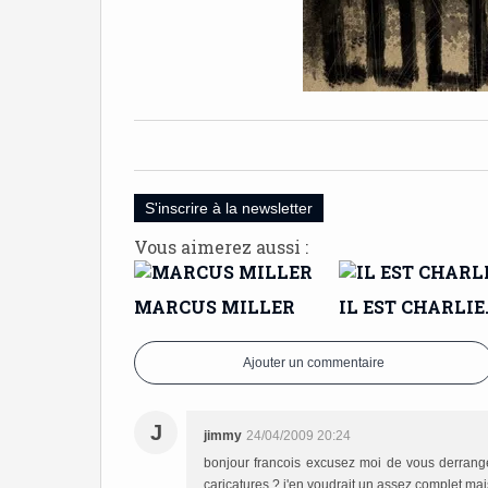
S'inscrire à la newsletter
Vous aimerez aussi :
MARCUS MILLER
IL EST CHARLIE
Ajouter un commentaire
J
jimmy
24/04/2009 20:24
bonjour francois excusez moi de vous derran
caricatures ? j'en voudrait un assez complet m