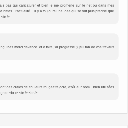
sais pas qui caricaturer et bien je me promene sur le net ou dans mes
ristes....l'actualité.....il y a toujours une idee qui se fait plus precise que
> <br />
anguines merci davance et o faite j'ai progressé ;) jsui fan de vos travaux
ont des craies de couleurs rougeatre,ocre, d'où leur nom....bien utilisées
grets.<br /> <br /> <br />