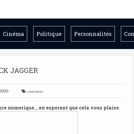
Cinéma
Politique
Personnalités
Con
CK JAGGER
 2009

caricature
ture numerique....en esperant que cela vous plaise.