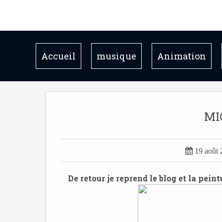
Accueil
musique
Animation
MI

19 août
De retour je reprend le blog et la pein