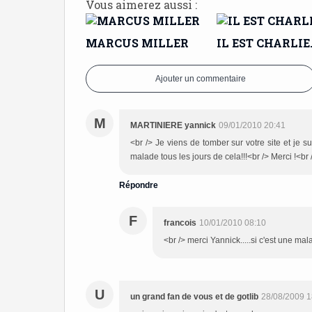
Vous aimerez aussi :
MARCUS MILLER
IL EST CHARLIE
Ajouter un commentaire
M
MARTINIERE yannick
09/01/2010 20:41
<br /> Je viens de tomber sur votre site et je su
malade tous les jours de cela!!!<br /> Merci !<br /
Répondre
F
francois
10/01/2010 08:10
<br /> merci Yannick.....si c'est une mala
U
un grand fan de vous et de gotlib
28/08/2009 1