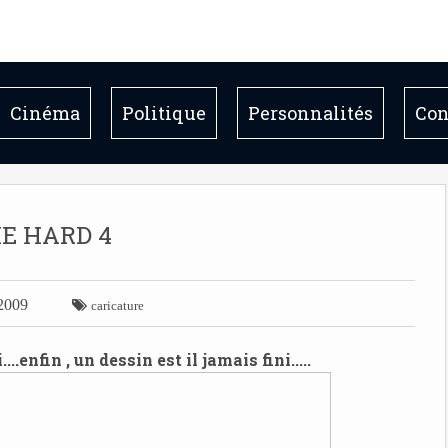
Cinéma
Politique
Personnalités
Con
IE HARD 4
 2009

caricature
..enfin , un dessin est il jamais fini.....