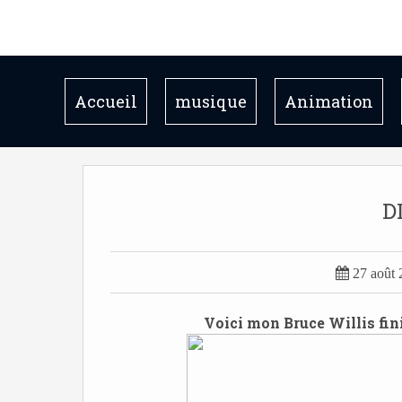
Accueil
musique
Animation
D

27 août
Voici mon Bruce Willis fini..