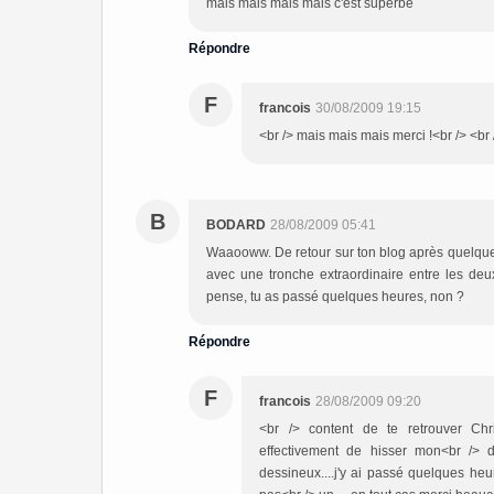
mais mais mais mais c'est superbe
Répondre
F
francois
30/08/2009 19:15
<br /> mais mais mais merci !<br /> <br 
B
BODARD
28/08/2009 05:41
Waaooww. De retour sur ton blog après quelques
avec une tronche extraordinaire entre les deux..
pense, tu as passé quelques heures, non ?
Répondre
F
francois
28/08/2009 09:20
<br /> content de te retrouver Chri
effectivement de hisser mon<br /> de
dessineux....j'y ai passé quelques heur