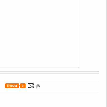
Repost
0