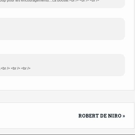
coup pour tes encouragements....ca booste.<br /> <br /> <br />
..<br /> <br /> <br />
ROBERT DE NIRO »