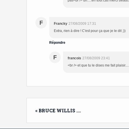
pas<br /> un.....en tout cas merci beau
F
Francky
27/08/2009 17:31
Extra, rien à dire ! C'est pour ça que je le dit ;))
Répondre
F
francois
27/08/2009 23:41
<br /> et que tu le dises me fait plaisir...
« BRUCE WILLIS ....