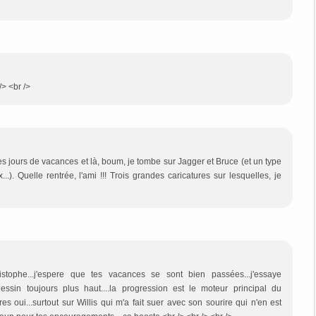
/> <br />
 jours de vacances et là, boum, je tombe sur Jagger et Bruce (et un type
.). Quelle rentrée, l'ami !!! Trois grandes caricatures sur lesquelles, je
stophe...j'espere que tes vacances se sont bien passées...j'essaye
ssin toujours plus haut....la progression est le moteur principal du
es oui...surtout sur Willis qui m'a fait suer avec son sourire qui n'en est