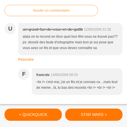
Ajouter un commentaire
U
un+grand+fan+de+vous+et+de+gotlib
12/06/2009 22:36
alala on le reconé en léon quel bon film vous ne trouvé pas??
ps: desolé des faute d'ortographe mais bon je sui pose que
vous avez un fils et que vous devez connaitre sa
Répondre
F
francois
14/06/2009 09:33
<br /> c'est vrai, j'ai un fils et je connais ca....mais tout
de meme , là, tu bas des records.<br /> <br /> <br />
< QUICKQUICK
STAR WARS >