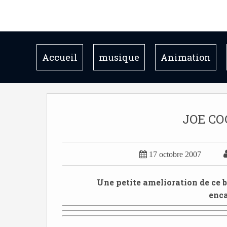
Accueil
musique
Animation
JOE C

17 octobre 2007
Une petite amelioration de ce bo
encad