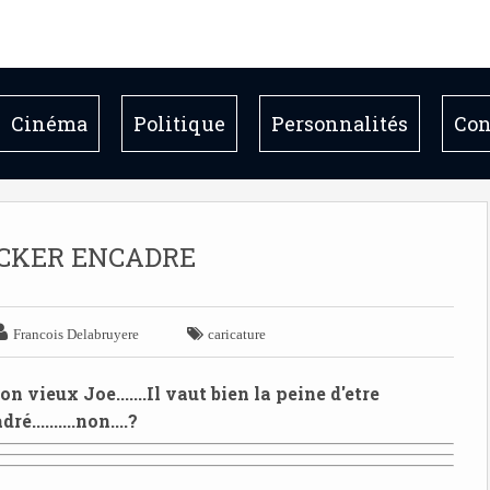
Cinéma
Politique
Personnalités
Con
OCKER ENCADRE


Francois Delabruyere
caricature
n vieux Joe.......
Il vaut bien la peine d'etre
ré..........non....?