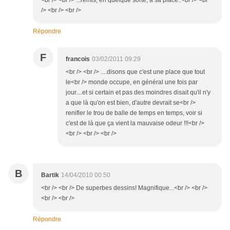
<br /> <br /> ...remis, en quelque sorte, à sa place..<br /> <br
/> <br /> <br />
Répondre
F
francois
03/02/2011 09:29
<br /> <br /> ....disons que c'est une place que tout
le<br /> monde occupe, en général une fois par
jour....et si certain et pas des moindres disait qu'il n'y
a que là qu'on est bien, d'autre devrait se<br />
renifler le trou de balle de temps en temps, voir si
c'est de là que ça vient la mauvaise odeur !!!<br />
<br /> <br /> <br />
B
Bartik
14/04/2010 00:50
<br /> <br /> De superbes dessins! Magnifique...<br /> <br />
<br /> <br />
Répondre