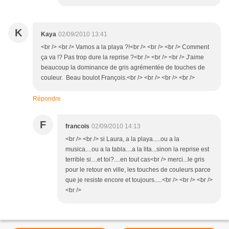
K
Kaya
02/09/2010 13:41
<br /> <br /> Vamos a la playa ?!<br /> <br /> <br /> Comment
ça va !? Pas trop dure la reprise ?<br /> <br /> <br /> J'aime
beaucoup la dominance de gris agrémentée de touches de
couleur. Beau boulot François.<br /> <br /> <br /> <br />
Répondre
F
francois
02/09/2010 14:13
<br /> <br /> si Laura, a la playa.....ou a la
musica....ou a la tabla....a la lita...sinon la reprise est
terrible si....et toi?....en tout cas<br /> merci...le gris
pour le retour en ville, les touches de couleurs parce
que je resiste encore et toujours.....<br /> <br /> <br />
<br />