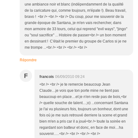
une ambiance noir et blanc (indépendamment de la qualité
de la caricature qui, comme toujours, m'épate !). Beau travail,
bravo ! <br /> <br /> <br /> Du coup, pour me souvenir de la
grande époque de Santana, je m'en vais rechercher, dans
mon armoire de 33 tours, celui qui reprend "evil ways", "jingo"
ou "soul sacrifice" ... Histoire de passer<br /> un bon moment
en dessinant ! C'était le premier du groupe de Carlos si je ne
me trompe ...<br /> <br /> <br /> <br />
Répondre
F
francois
06/09/2010 09:24
<br /> <br /> je te remercie beaucoup Jean
Claude....je vois que ton porte mine ne tient pas
beaucoup en place....et je n'en reste pas de bois,<br
/> quelle souche de talent....;o) ...concernant Santana
je l'ai vu plusieurs fois, toujours un bonheur, dont une
fois où je me suis retrouvé derriere la scene et grand
bien m'en a pris car il a joué<br /> toute la soirée en
regardant son batteur et donc, en face de moi....ha
souvenir......<br /> <br /> <br /> <br />