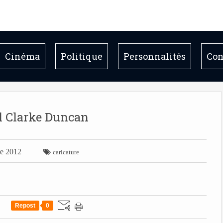
Cinéma
Politique
Personnalités
Con
l Clarke Duncan
re 2012

caricature
Repost
0