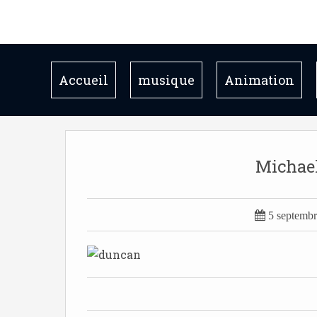
Accueil
musique
Animation
Michae

5 septemb