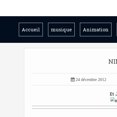
Accueil
musique
Animation
NI

24 décembre 2012
Et 