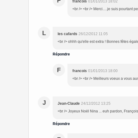
F
francois
01/01/2013 18:02
<br /> <br /> Merci.....je suis pourtant p
L
les cafards
26/12/2012 11:05
<br /> ohhh qu'elle est extra ! Bonnes fêtes éga
Répondre
F
francois
01/01/2013 18:00
<br /> <br /> Meilleurs voeux a vous aussi
J
Jean-Claude
24/12/2012 13:25
<br /> Joyeux Noël Nina ... euh pardon, François
Répondre