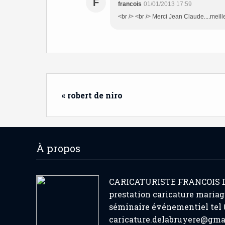
F
francois
01/01/2013 17:59
<br /> <br /> Merci Jean Claude....meilleu
« robert de niro
À propos
CARICATURISTE FRANCOIS
prestation caricature mariag
séminaire événementiel tel 0
caricature.delabruyere@gma