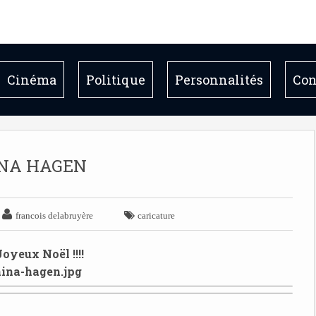
Cinéma
Politique
Personnalités
Con
NA HAGEN


francois delabruyère
caricature
Joyeux Noël !!!!