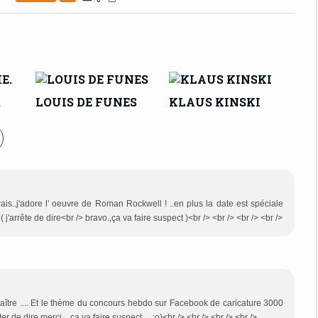
.
LOUIS DE FUNES
KLAUS KINSKI
rais..j'adore l' oeuvre de Roman Rockwell ! ..en plus la date est spéciale
 ( j'arrête de dire<br /> bravo.,ça va faire suspect )<br /> <br /> <br /> <br />
aître .... Et le thème du concours hebdo sur Facebook de caricature 3000
er de dire merci....ça va faire suspect.....:o)<br /> <br /> <br /> <br />