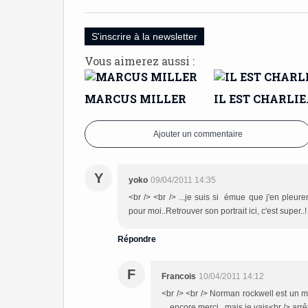
S'inscrire à la newsletter
Vous aimerez aussi :
MARCUS MILLER
IL EST CHARLIE
Ajouter un commentaire
Y
yoko
09/04/2011 14:35
<br /> <br /> ...je suis si émue que j'en pleure
pour moi..Retrouver son portrait ici, c'est super..!
Répondre
F
Francois
10/04/2011 14:12
<br /> <br /> Norman rockwell est un m
....encore merci...mais je vais<br /> arrêt