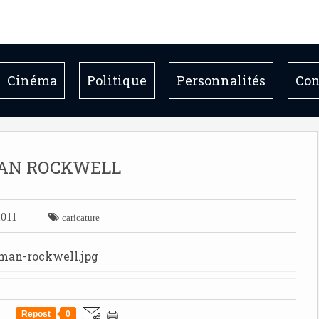
Cinéma
Politique
Personnalités
Con
AN ROCKWELL
2011

caricature
Repost
0