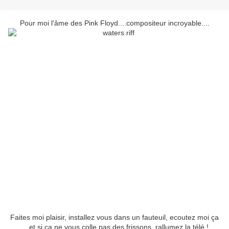
Pour moi l'âme des Pink Floyd....compositeur incroyable....
Faites moi plaisir, installez vous dans un fauteuil, ecoutez moi ça
....et si ca ne vous colle pas des frissons, rallumez la télé !