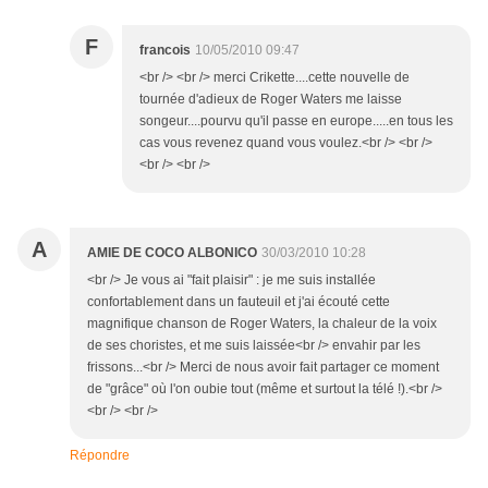
F
francois
10/05/2010 09:47
<br /> <br /> merci Crikette....cette nouvelle de
tournée d'adieux de Roger Waters me laisse
songeur....pourvu qu'il passe en europe.....en tous les
cas vous revenez quand vous voulez.<br /> <br />
<br /> <br />
A
AMIE DE COCO ALBONICO
30/03/2010 10:28
<br /> Je vous ai "fait plaisir" : je me suis installée
confortablement dans un fauteuil et j'ai écouté cette
magnifique chanson de Roger Waters, la chaleur de la voix
de ses choristes, et me suis laissée<br /> envahir par les
frissons...<br /> Merci de nous avoir fait partager ce moment
de "grâce" où l'on oubie tout (même et surtout la télé !).<br />
<br /> <br />
Répondre