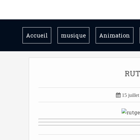
Accueil
musique
Animation
RUT

15 juille