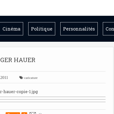
Cinéma
Politique
Personnalités
Con
GER HAUER
t 2011

caricature