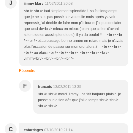
J
jimmy Mary
11/02/2011 20:08
<br /> <br /> tout simplement splendide ! sa fait longtemps
que je ne suis pas passé sur votre site mais après y avoir
repenssé, j'ai décidé de faire mon p'tit tour et j'ai pu constater
que c'est de<br /> mieux en mieux ( bien que celles d'avant
soient toutes aussi splendides ) il ya du boulot !! <br /> <br
/> <br /> et au passage bonne année en retard mais je n'avais
plus l'occasion de passer sur mon ordi alors :( <br /> <br />
<br /> au plaisir<br /> <br /> <br /> <br /> <br /> <br />
Jimmy<br /> <br /> <br /> <br />
Répondre
F
francois
13/02/2011 13:35
<br /> <br /> merci Jimmy....ca fait toujours plaisir...je
passe sur le tien dès que j'ai le temps.<br /> <br />
<br /> <br />
C
cafardages
07/10/2010 21:14