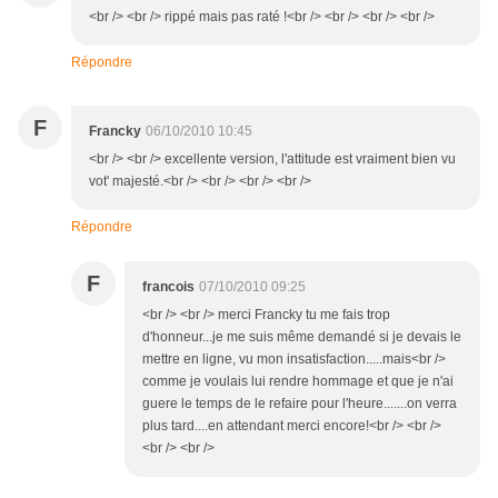
<br /> <br /> rippé mais pas raté !<br /> <br /> <br /> <br />
Répondre
F
Francky
06/10/2010 10:45
<br /> <br /> excellente version, l'attitude est vraiment bien vu
vot' majesté.<br /> <br /> <br /> <br />
Répondre
F
francois
07/10/2010 09:25
<br /> <br /> merci Francky tu me fais trop
d'honneur...je me suis même demandé si je devais le
mettre en ligne, vu mon insatisfaction.....mais<br />
comme je voulais lui rendre hommage et que je n'ai
guere le temps de le refaire pour l'heure.......on verra
plus tard....en attendant merci encore!<br /> <br />
<br /> <br />