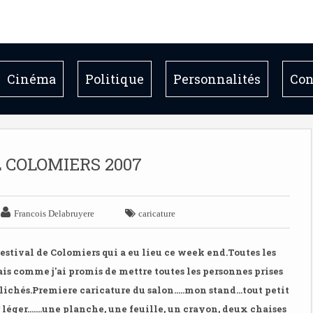
Cinéma
Politique
Personnalités
Con
 COLOMIERS 2007


Francois Delabruyere
caricature
estival de Colomiers qui a eu lieu ce week end.Toutes les
mais comme j'ai promis de mettre toutes les personnes prises
clichés.
Premiere caricature du salon.....
mon stand...tout petit
er léger.......une planche, une feuille, un crayon, deux chaises