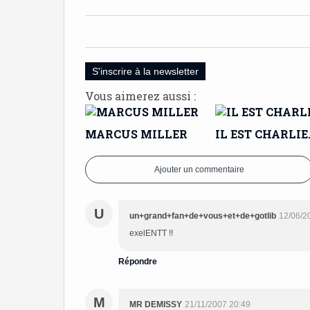
S'inscrire à la newsletter
Vous aimerez aussi :
MARCUS MILLER
IL EST CHARLIE
Ajouter un commentaire
U
un+grand+fan+de+vous+et+de+gotlib
12/06/2
exelENTT !!
Répondre
M
MR DEMISSY
21/11/2007 20:49