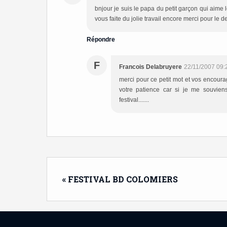
bnjour je suis le papa du petit garçon qui aime 
vous faite du jolie travail encore merci pour le d
Répondre
F
Francois Delabruyere
22/11/2007 09:
merci pour ce petit mot et vos encourage
votre patience car si je me souvien
festival.......
« FESTIVAL BD COLOMIERS