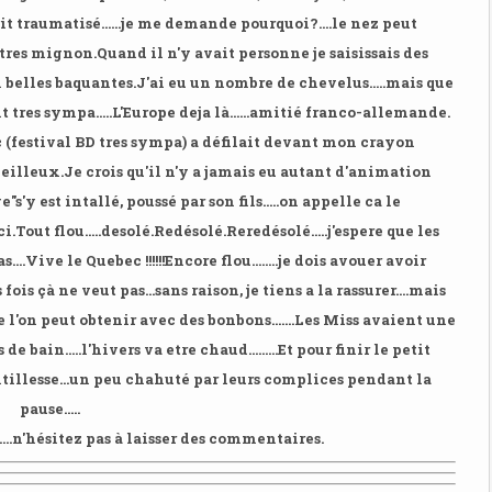
it traumatisé......je me demande pourquoi?....le nez peut
e tres mignon.
Quand il n'y avait personne je saisissais des
i belles baquantes.
J'ai eu un nombre de chevelus.....mais que
tres sympa.....
L'Europe deja là......amitié franco-
allemande.
c (festival BD tres sympa) a défilait devant mon crayon
eilleux.
Je crois qu'il n'y a jamais eu autant d'animation
'y est intallé, poussé par son fils.....on appelle ca le
i.
Tout flou.....desolé.
Redésolé.
Reredésolé.....j'espere que les
...Vive le Quebec !!!!!!
Encore flou........je dois avouer avoir
ois çà ne veut pas...sans raison, je tiens a la rassurer....mais
e l'on peut obtenir avec des bonbons.......
Les Miss avaient une
 bain.....l'hivers va etre chaud.........
Et pour finir le petit
entillesse...un peu chahuté par leurs complices pendant la
pause.....
...n'hésitez pas à laisser des commentaires.