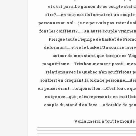
et c'est parti.
Le garcon de ce couple s'est d
etre?.....en tout cas ils formaient un coupl
personnes au vol.....je ne pouvais pas rater de s
font les coiffeurs?......
Un autre couple vraiment 
Presque toute l'equipe de basket de Pibra
déformant.....vive le basket.
Un sourire merv
autour de mon stand que lorsque ce "Sage"s
magnétisme.....
Très bon moment passé....merc
relations avec le Quebec n'en souffriront pas.
souffert en croquant la blonde personne.....des f
en persévérant.....
toujours flou......
C'est fou ce qu
exigence....que je les représente en maillots de
couple du stand d'en face......adorable de g
Voila ,merci à tout le monde .