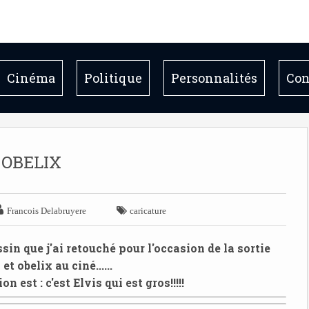
Cinéma
Politique
Personnalités
Con
OBELIX


Francois Delabruyere
caricature
in que j'ai retouché pour l'occasion de la sortie
et obelix au ciné......
n est : c'est Elvis qui est gros!!!!!