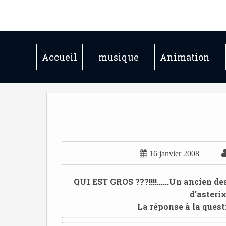
Accueil
musique
Animation

16 janvier 2008
QUI EST GROS ???!!!!......
Un ancien dess
d'asterix 
La réponse à la questio