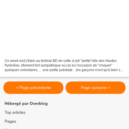
Ce week end j'étais au festival BD de cette si joli "petite"ville des Hautes
Pyrénées..Moment fort sympathique où j'ai eu l'occasion de "croquer"
quelques volontaires..... une petite judokate ...les garçons n'ont qu'à bien se
tenir. Deux cousines qui...
< Page précédente
Page suivante >
Hébergé par Overblog
Top articles
Pages