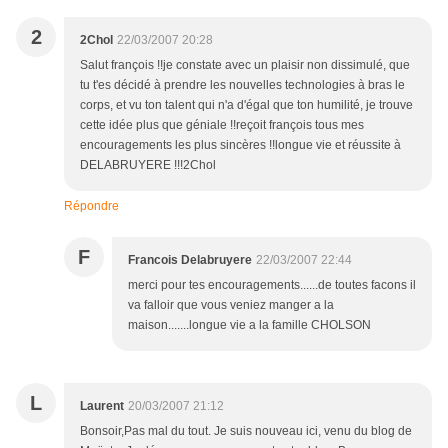
2
2Chol
22/03/2007 20:28
Salut françois !!je constate avec un plaisir non dissimulé, que
tu t'es décidé à prendre les nouvelles technologies à bras le
corps, et vu ton talent qui n'a d'égal que ton humilité, je trouve
cette idée plus que géniale !!reçoit françois tous mes
encouragements les plus sincères !!longue vie et réussite à
DELABRUYERE !!!2Chol
Répondre
F
Francois Delabruyere
22/03/2007 22:44
merci pour tes encouragements......de toutes facons il
va falloir que vous veniez manger a la
maison.......longue vie a la famille CHOLSON
L
Laurent
20/03/2007 21:12
Bonsoir,Pas mal du tout. Je suis nouveau ici, venu du blog de