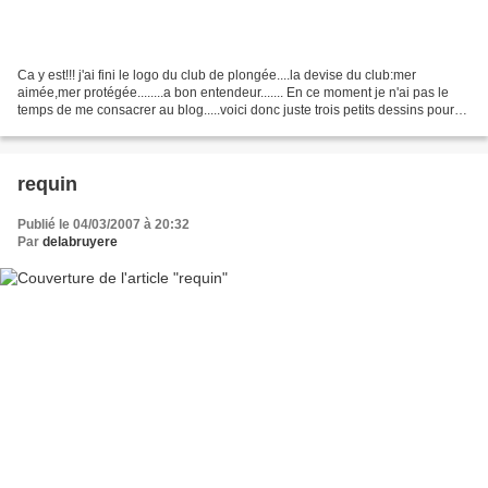
Ca y est!!! j'ai fini le logo du club de plongée....la devise du club:mer
aimée,mer protégée........a bon entendeur....... En ce moment je n'ai pas le
temps de me consacrer au blog.....voici donc juste trois petits dessins pour
vous faire patienter.....
requin
Publié le 04/03/2007 à 20:32
Par
delabruyere