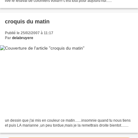
live le festival de colomiers voila!!!! c'est tout pour aujourd'hui......
croquis du matin
Publié le 25/02/2007 à 11:17
Par
delabruyere
un dessin que j'ai mis en couleur ce matin.......insomnie quand tu nous tiens
et puis LA marianne ,un peu tordue,mais je la remettrais droite bientot........