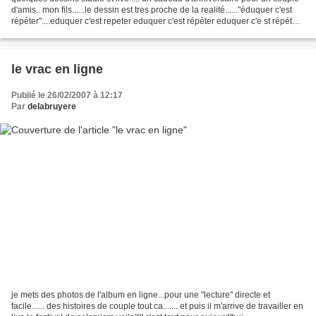
d'amis.. mon fils......le dessin est tres proche de la realité......"éduquer c'est
répéter"....eduquer c'est repeter eduquer c'est répéter eduquer c'e st répéter
eduquer c'est...
le vrac en ligne
Publié le 26/02/2007 à 12:17
Par
delabruyere
je mets des photos de l'album en ligne...pour une "lecture" directe et
facile...... des histoires de couple tout ca....... et puis il m'arrive de travailler en