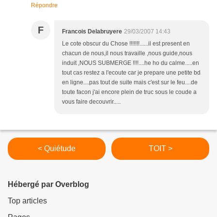
Répondre
F
Francois Delabruyere
29/03/2007 14:43
Le cote obscur du Chose !!!!!!!......il est present en
chacun de nous,il nous travaille ,nous guide,nous
induit ,NOUS SUBMERGE !!!!....he ho du calme.....en
tout cas restez a l'ecoute car je prepare une petite bd
en ligne....pas tout de suite mais c'est sur le feu....de
toute facon j'ai encore plein de truc sous le coude a
vous faire decouvrir.....
< Quiétude
TOIT >
Hébergé par Overblog
Top articles