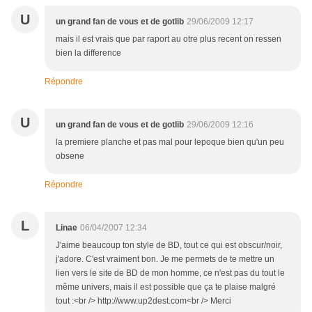
U
un grand fan de vous et de gotlib
29/06/2009 12:17
mais il est vrais que par raport au otre plus recent on ressen
bien la difference
Répondre
U
un grand fan de vous et de gotlib
29/06/2009 12:16
la premiere planche et pas mal pour lepoque bien qu'un peu
obsene
Répondre
L
Linae
06/04/2007 12:34
J'aime beaucoup ton style de BD, tout ce qui est obscur/noir,
j'adore. C'est vraiment bon. Je me permets de te mettre un
lien vers le site de BD de mon homme, ce n'est pas du tout le
même univers, mais il est possible que ça te plaise malgré
tout :<br /> http://www.up2dest.com<br /> Merci